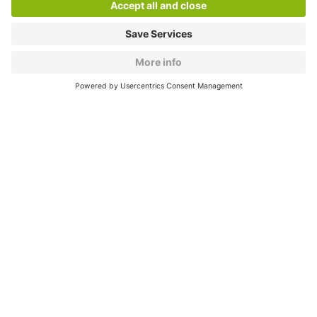
About
Q-Park
Products
Services
Cookie Information
© 1998 - 2026
Q-Park
BV