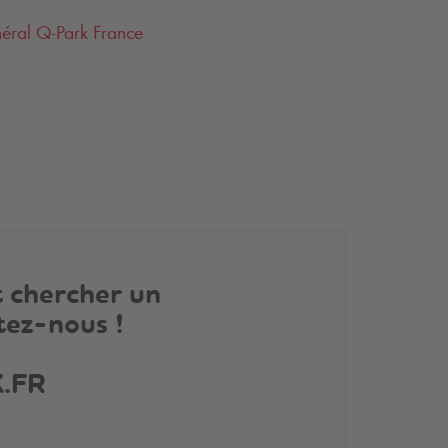
néral
Q-Park
France
t chercher un
tez-nous !
K
.FR