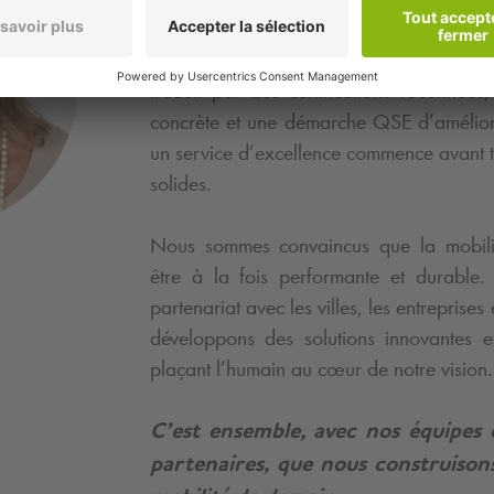
l’exigence que nous nous imposons et la
nos équipes font la force de
Q-Park
. 
traduit par des certifications reconnues
concrète et une démarche QSE d’améliora
un service d’excellence commence avant t
solides.
Nous sommes convaincus que la mobili
être à la fois performante et durable.
partenariat avec les villes, les entreprises
développons des solutions innovantes e
plaçant l’humain au cœur de notre vision
C’est ensemble, avec nos équipes
partenaires, que nous construison