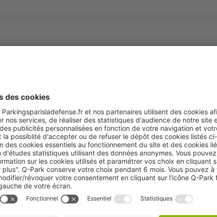
Message de Michèle Salvado
« Réinventer notre métier pour cré
de valeur, avec et pour ceux qui fo
Chez
Q-Park
France, nous ne nous conte
des parkings : nous créons des lieux qui am
le quotidien des usagers. Notre am
stationnement : nous façonnons une e
sécurisée et responsable, où chaque déta
Notre différence ? Elle repose
"L’intérieur se voit de l’extérieur". La qua