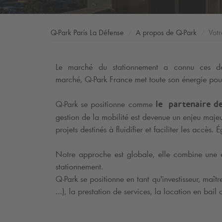
Q-Park
Paris La Défense
A propos de
Q-Park
Votr
Le marché du stationnement a connu ces der
marché,
Q-Park
France met toute son énergie pour 
Q-Park
se positionne
comme
le partenaire d
gestion de la mobilité est devenue un enjeu majeur
projets destinés à fluidifier et faciliter les acc
Notre approche est globale, elle combine une ex
stationnement.
Q-Park
se positionne en tant qu'investisseur, maît
…), la prestation de services, la location en bail