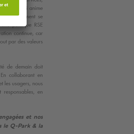
 passion qui anime
Cet engagement se
, une politique RSE
tion continue, car
out par des valeurs
té de demain doit
 En collaborant en
 et les usagers, nous
t responsables, en
.
 engagées et nos
s le
Q-Park
& la