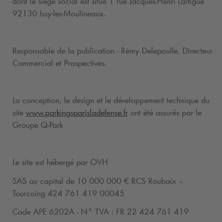
dont le siège social est situé 1 rue Jacques-Henri Lartigue
92130 Issy-les-Moulineaux.
Responsable de la publication - Rémy Delepoulle, Directeur
Commercial et Prospectives.
La conception, le design et le développement technique du
site
www.parkingsparisladefense.fr
ont été assurés par le
Groupe
Q-Park
Le site est hébergé par OVH
SAS au capital de 10 000 000 € RCS Roubaix –
Tourcoing 424 761 419 00045
Code APE 6202A - N° TVA : FR 22 424 761 419