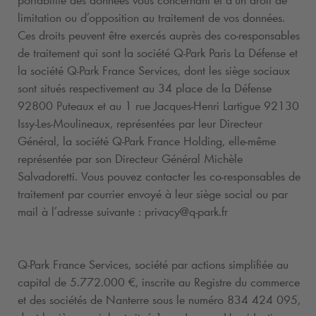
portabilité des données vous concernant et d’un droit de
limitation ou d’opposition au traitement de vos données.
Ces droits peuvent être exercés auprès des co-responsables
de traitement qui sont la société
Q-Park
Paris La Défense et
la société
Q-Park
France Services, dont les siège sociaux
sont situés respectivement au 34 place de la Défense
92800 Puteaux et au 1 rue Jacques-Henri Lartigue 92130
Issy-Les-Moulineaux, représentées par leur Directeur
Général, la société
Q-Park
France Holding, elle-même
représentée par son Directeur Général Michèle
Salvadoretti. Vous pouvez contacter les co-responsables de
traitement par courrier envoyé à leur siège social ou par
mail à l’adresse suivante : privacy@
q-park
.fr
Q-Park
France Services, société par actions simplifiée au
capital de 5.772.000 €, inscrite au Registre du commerce
et des sociétés de Nanterre sous le numéro 834 424 095,