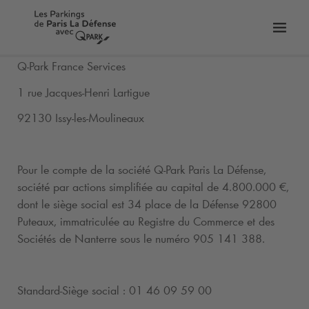
er
Bascu
vers
Q-Park
France Services
la
tion
navig
1 rue Jacques-Henri Lartigue
92130 Issy-les-Moulineaux
Pour le compte de la société
Q-Park
Paris La Défense,
société par actions simplifiée au capital de 4.800.000 €,
dont le siège social est 34 place de la Défense 92800
Puteaux, immatriculée au Registre du Commerce et des
Sociétés de Nanterre sous le numéro 905 141 388.
Standard-Siège social : 01 46 09 59 00