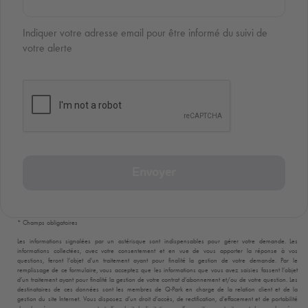
Indiquer votre adresse email pour être informé du suivi de
votre alerte
Envoyer
* Champs obligatoires
Les informations signalées par un astérisque sont indispensables pour gérer votre demande. Les
informations collectées, avec votre consentement et en vue de vous apporter la réponse à vos
questions, feront l’objet d’un traitement ayant pour finalité la gestion de votre demande. Par le
remplissage de ce formulaire, vous acceptez que les informations que vous avez saisies fassent l’objet
d’un traitement ayant pour finalité la gestion de votre contrat d’abonnement et/ou de votre question. Les
destinataires de ces données sont les membres de
Q-Park
en charge de la relation client et de la
gestion du site Internet. Vous disposez d’un droit d’accès, de rectification, d’effacement et de portabilité