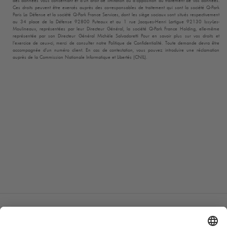
des données vous concernant et d’un droit de limitation ou d’opposition au traitement de vos données.
Ces droits peuvent être exercés auprès des co-responsables de traitement qui sont la société
Q-Park
Paris La Défense et la société
Q-Park
France Services, dont les siège sociaux sont situés respectivement
au 34 place de la Défense 92800 Puteaux et au 1 rue Jacques-Henri Lartigue 92130 Issy-Les-
Moulineaux, représentées par leur Directeur Général, la société
Q-Park
France Holding, elle-même
représentée par son Directeur Général Michèle Salvadoretti Pour en savoir plus sur vos droits et
l’exercice de ceux-ci, merci de consulter notre Politique de Confidentialité. Toute demande devra être
accompagnée d’un numéro client. En cas de contestation, vous pouvez introduire une réclamation
auprès de la Commission Nationale Informatique et Libertés (CNIL).
Modes de paiement en ligne