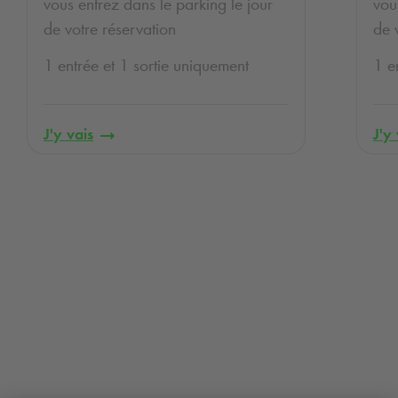
vous entrez dans le parking le jour
vou
de votre réservation
de 
1 entrée et 1 sortie uniquement
1 e
J'y vais
J'y 