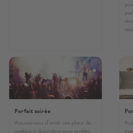
pou
par
dur
rés
Forfait soirée
Fo
Assurez-vous d’avoir une place de
Pro
parking à disposition pour profiter
tran