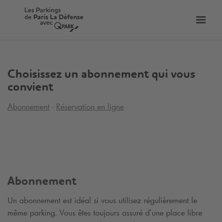
er
Bascu
vers
la
tion
navig
Choisissez un abonnement qui vous
convient
Abonnement
Réservation en ligne
Abonnement
Un abonnement est idéal si vous utilisez régulièrement le
même parking. Vous êtes toujours assuré d’une place libre