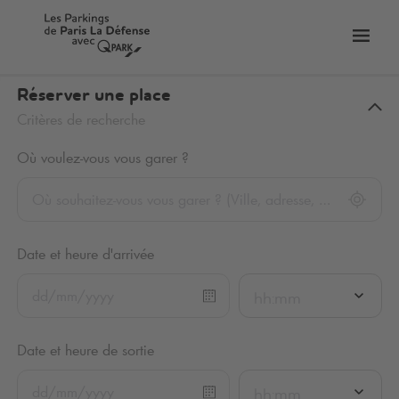
er
Bascu
vers
la
Réserver une place
tion
navig
Critères de recherche
Où voulez-vous vous garer ?
Date et heure d'arrivée
hh:mm
Date et heure de sortie
hh:mm