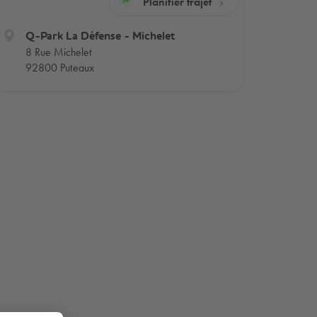
Planifier trajet
Q-Park
La Défense - Michelet
8 Rue Michelet
92800 Puteaux