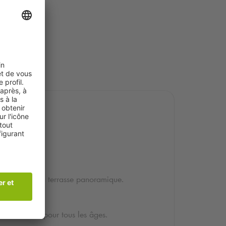
let
aris depuis sa terrasse panoramique.
rtissements pour tous les âges.