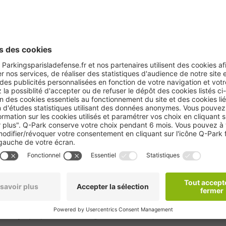
couvrez les alentours du
Q-Park
La Défense Miche
ous place au cœur de plusieurs attractions :
est un monument iconique offrant une vue spectaculaire sur P
ense
propose une vaste gamme de boutiques, restaurants et dive
 Temps