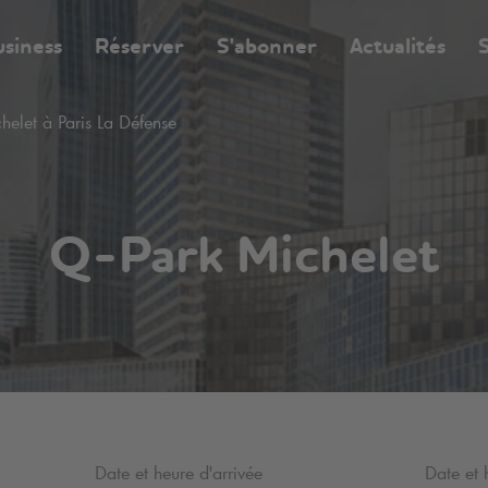
usiness
Réserver
S'abonner
Actualités
S
helet à Paris La Défense
Q-Park
Michelet
Date et heure d'arrivée
Date et 