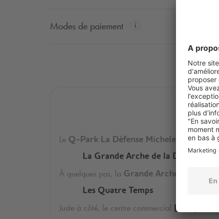
Modes de paiement
Dé
Le
à Puteaux v
Q-Park
La Défense Michelet
La Grande Arche de la Défense
À quelques pas, la
Grande Arche de la Déf
Les Quatre Temps
Juste à côté, le centre commercial
Les Quatre