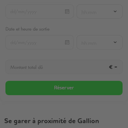
hh:mm
Date et heure de sortie
hh:mm
€
-
Montant total dû
Réserver
Se garer à proximité de Gallion