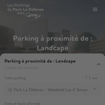
er
Bascu
vers
la
tion
navig
Parking à proximité de :
Landcape
Parking à proximité de : Landcape
Critères de recherche
Votre parking
3 min
Q-Park La Défense - Westfield Les 4 Temps P1/P2
Date et heure d'arrivée