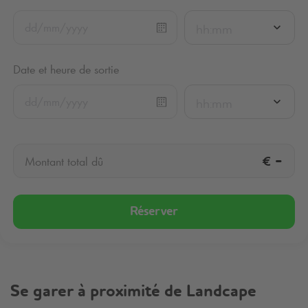
hh:mm
Date et heure de sortie
hh:mm
€
-
Montant total dû
Réserver
Se garer à proximité de Landcape