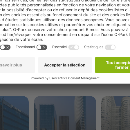
Réserver
roximité