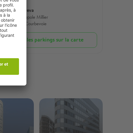
Tour Areva
1 Pl. Coupole Millier
92400 Courbevoie
Voir les parkings sur la carte