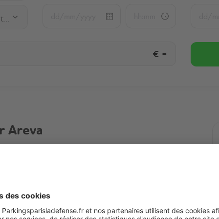
Q-Park La Défense - Centre - Grande Arche
€
-
r Areva
tre - Grande Arche
Plus d'infos