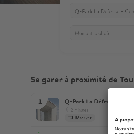
Montant total dû
Se garer à proximité de Tou
Q-Park
La Défense - Cen
1
2 minutes
Réserver