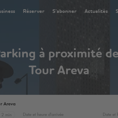
usiness
Réserver
S'abonner
Actualités
S
arking à proximité de
Tour Areva
ur Areva
Date et heure d'arrivée
Date et 
2 min