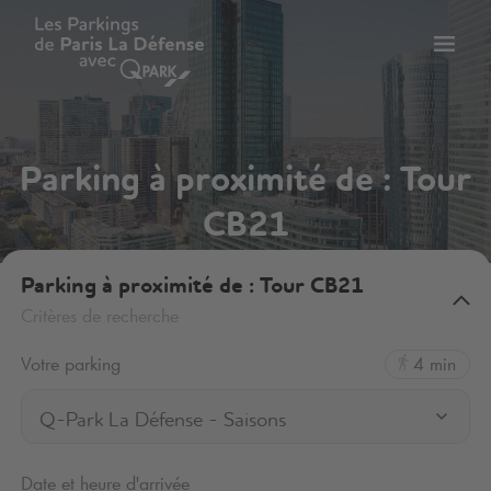
er
Bascu
vers
la
tion
navig
Parking à proximité de : Tour
CB21
Parking à proximité de : Tour CB21
Critères de recherche
Votre parking
4 min
Q-Park La Défense - Saisons
Date et heure d'arrivée