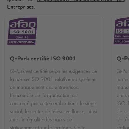
Entreprises.
Q-Park
certifié ISO 9001
Q-P
Q-Park
est certifié selon les exigences de
Q-Pa
la norme ISO 9001 relative au système
la no
de management des entreprises.
manag
L’ensemble de l’organisation est
biais
concerné par cette certification : le siège
ISO 1
social, le centre de télésurveillance, ainsi
de so
que l’intégralité des parcs de
de té
stationnement sur le territoire. Cette
statio