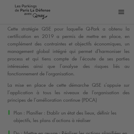
er
Bascu
vers
Cette stratégie QSE pour laquelle
Q-Park
a obtenu la
la
certification en 2019 a permis de mettre en place, en
tion
navig
complément des contraintes et objectifs économiques, un
management global intégré qui permet d’harmoniser les
process et qui tiens compte de l’écoute de ses parties
intéressées ainsi que l’analyse
des risques liés au
fonctionnement de l’organisation.
La mise en place de cette démarche QSE s’appuie sur
l’application à tous les niveaux de l’organisation des
principes de l’amélioration continue (PDCA)
Plan : Planifier : Etablir un état des lieux, définir les
objectifs, les plans d’actions à réaliser
Do : Mettre en œuvre : Réaliser les actions planifiées en