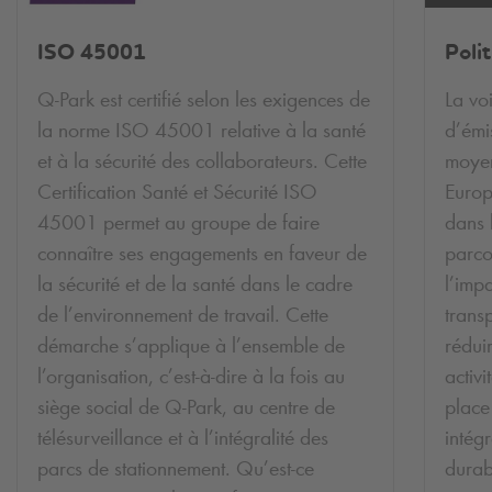
ISO 45001
Poli
Q-Park
est certifié selon les exigences de
La vo
la norme ISO 45001 relative à la santé
d’émi
et à la sécurité des collaborateurs. Cette
moyen
Certification Santé et Sécurité ISO
Europ
45001 permet au groupe de faire
dans 
connaître ses engagements en faveur de
parco
la sécurité et de la santé dans le cadre
l’imp
de l’environnement de travail. Cette
trans
démarche s’applique à l’ensemble de
rédui
l’organisation, c’est-à-dire à la fois au
activ
siège social de
Q-Park
, au centre de
place
télésurveillance et à l’intégralité des
intég
parcs de stationnement. Qu’est-ce
durab