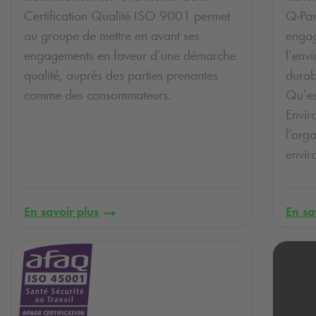
Certification Qualité ISO 9001 permet
Q-Pa
au groupe de mettre en avant ses
engag
engagements en faveur d’une démarche
l’env
qualité, auprès des parties prenantes
durabl
comme des consommateurs.
Qu’es
Envi
l’orga
envir
En savoir plus
En sa