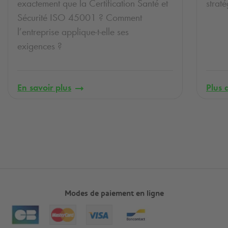
exactement que la Certification Santé et
straté
Sécurité ISO 45001 ? Comment
l’entreprise applique-t-elle ses
exigences ?
En savoir plus
Plus d
Modes de paiement en ligne