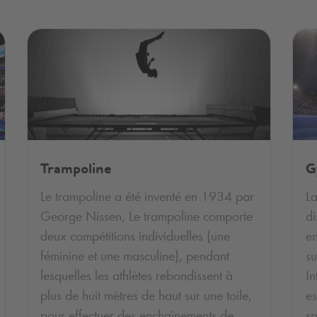
Trampoline
G
Le trampoline a été inventé en 1934 par
La
George Nissen, Le trampoline comporte
di
deux compétitions individuelles (une
en
féminine et une masculine), pendant
su
lesquelles les athlètes rebondissent à
In
plus de huit mètres de haut sur une toile,
es
pour effectuer des enchaînements de
sp