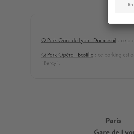
Q-Park
Gare de Lyon - Daumesnil
: ce pa
Q-Park
Opéra - Bastille
: ce parking est a
“Bercy”.
Paris
Gare de Lyo