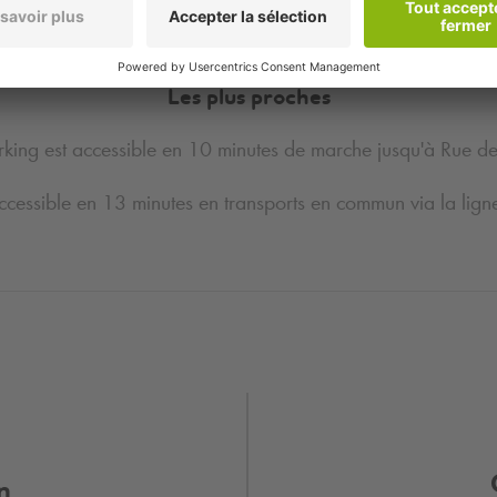
Les plus proches
rking est accessible en
10 minutes de marche jusqu'à Rue de
ccessible en
13 minutes en transports en commun via la lig
n