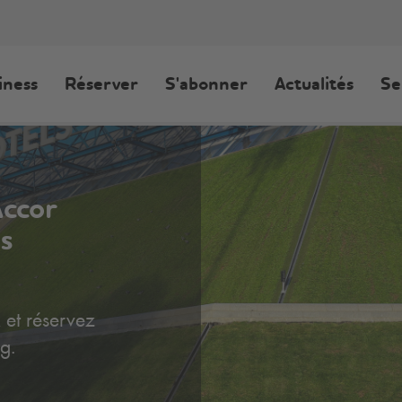
iness
Réserver
S'abonner
Actualités
Se
Accor
s
 et réservez
g.