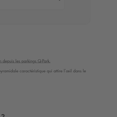
n depuis les parkings
Q-Park
.
yramidale caractéristique qui attire l’œil dans le