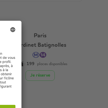
Paris
Cardinet Batignolles
:
places disponibles
199
Je réserve
Neuilly sur Seine