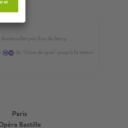
Roule
:
Places disponibles
886
 Rambouillet puis Rue de Bercy.
Je réserve
ne
de “Gare de Lyon” jusqu'à la station
Paris
Opéra Bastille