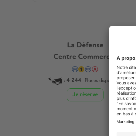
La Défense
Centre Commercial
:
Places disponibles
4 244
Je réserve