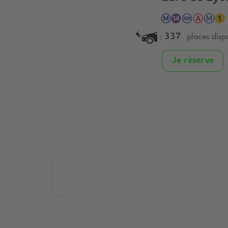
:
places disp
337
Je réserve