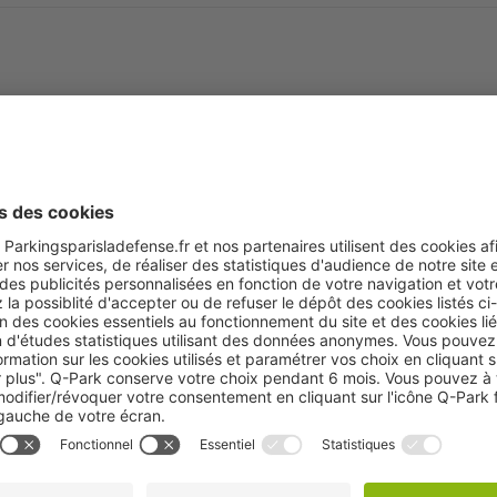
Neuilly sur Seine
Roule
:
Places disponibles
886
Je réserve