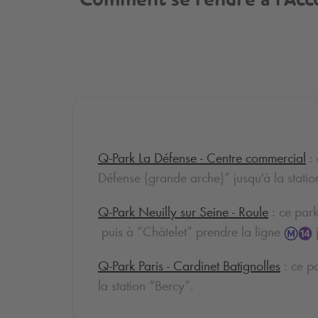
Comment se rendre à l'Acc
Q-Park
La Défense - Centre commercial
: 
Défense (grande arche)” jusqu'à la stati
Q-Park
Neuilly sur Seine - Roule
: ce park
puis à “Châtelet” prendre la ligne
j
Q-Park
Paris - Cardinet Batignolles
: ce p
la station “Bercy”.