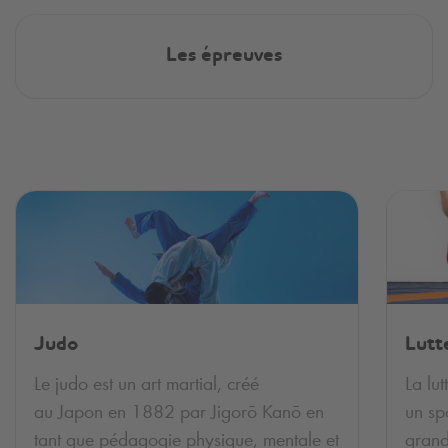
Les épreuves
Judo
Lutt
Le judo est un art martial, créé
La lut
au Japon en 1882 par Jigorō Kanō en
un sp
tant que pédagogie physique, mentale et
grand