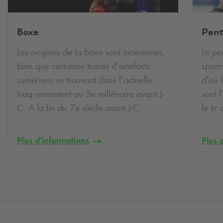
Boxe
Pent
Les origines de la boxe sont incertaines,
Le pe
bien que certaines traces d’artefacts
sporti
sumériens se trouvant dans l’actuelle
d’où 
Iraq remontent au 3e millénaire avant J-
sont l
C. A la fin du 7e siècle avant J-C.
le tir
Plus d'informations
Plus 