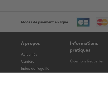
Modes de paiement en ligne
A propos
Informations
pratiques
Actualités
Questions fréquentes
Carrière
Index de l'égalité
professionnelle
Le groupe
Q-Park
Nos partenaires