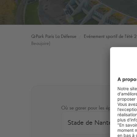
Q-Park
Paris La Défense
Evénement sportif de l'été 
Beaujoire)
Où se garer pour les épreuves ?
Stade de Nantes