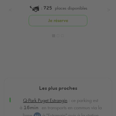
:
places disponibles
725
Je réserve
Les plus proches
Q-Park
Puget Estrangin
: ce parking est
à
en transports en commun via la
16min
ligne
à "Estrangin" puis à la station