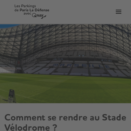
er
Bascu
vers
la
tion
navig
Comment se rendre au Stade
Vélodrome ?