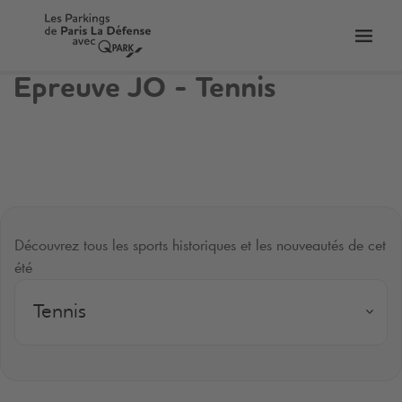
er
Bascu
vers
Epreuve JO - Tennis
la
tion
navig
Découvrez tous les sports historiques et les nouveautés de cet
été
Tennis