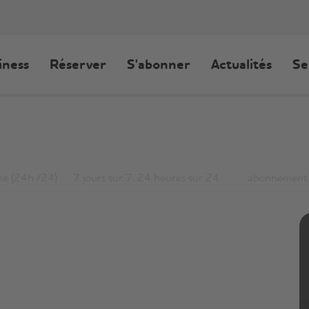
iness
Réserver
S'abonner
Actualités
Se
ne (24h /24)
7 jours sur 7, 24 heures sur 24
abonnement 