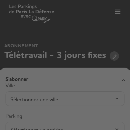
er
Bascu
vers
la
tion
navig
ABONNEMENT
Télétravail - 3 jours fixes
S'abonner
Ville
Sélectionnez une ville
Parking